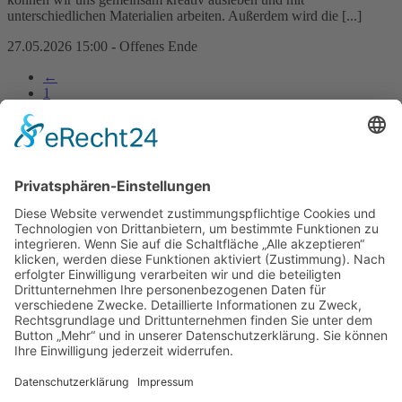
unterschiedlichen Materialien arbeiten. Außerdem wird die [...]
27.05.2026 15:00 - Offenes Ende
←
1
→
Newsletter abonnieren
Bayreuth Stadtplan
und
Kinderstadtplan
Impressum
Datenschutz
Erklärung zur Barrierefreiheit