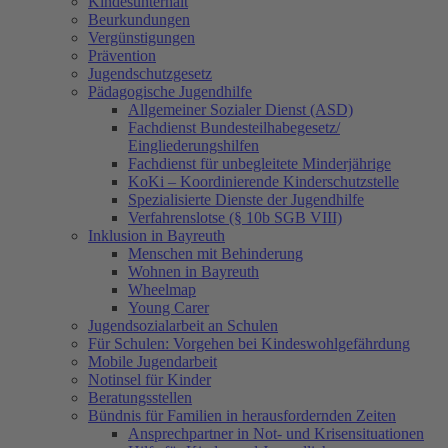
Kindesunterhalt
Beurkundungen
Vergünstigungen
Prävention
Jugendschutzgesetz
Pädagogische Jugendhilfe
Allgemeiner Sozialer Dienst (ASD)
Fachdienst Bundesteilhabegesetz/
Eingliederungshilfen
Fachdienst für unbegleitete Minderjährige
KoKi – Koordinierende Kinderschutzstelle
Spezialisierte Dienste der Jugendhilfe
Verfahrenslotse (§ 10b SGB VIII)
Inklusion in Bayreuth
Menschen mit Behinderung
Wohnen in Bayreuth
Wheelmap
Young Carer
Jugendsozialarbeit an Schulen
Für Schulen: Vorgehen bei Kindeswohlgefährdung
Mobile Jugendarbeit
Notinsel für Kinder
Beratungsstellen
Bündnis für Familien in herausfordernden Zeiten
Ansprechpartner in Not- und Krisensituationen