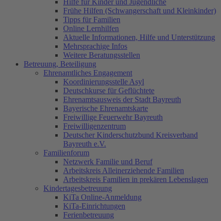
Hilfe für Kinder und Jugendliche
Frühe Hilfen (Schwangerschaft und Kleinkinder)
Tipps für Familien
Online Lernhilfen
Aktuelle Informationen, Hilfe und Unterstützung
Mehrsprachige Infos
Weitere Beratungsstellen
Betreuung, Beteiligung
Ehrenamtliches Engagement
Koordinierungsstelle Asyl
Deutschkurse für Geflüchtete
Ehrenamtsausweis der Stadt Bayreuth
Bayerische Ehrenamtskarte
Freiwillige Feuerwehr Bayreuth
Freiwilligenzentrum
Deutscher Kinderschutzbund Kreisverband
Bayreuth e.V.
Familienforum
Netzwerk Familie und Beruf
Arbeitskreis Alleinerziehende Familien
Arbeitskreis Familien in prekären Lebenslagen
Kindertagesbetreuung
KiTa Online-Anmeldung
KiTa-Einrichtungen
Ferienbetreuung