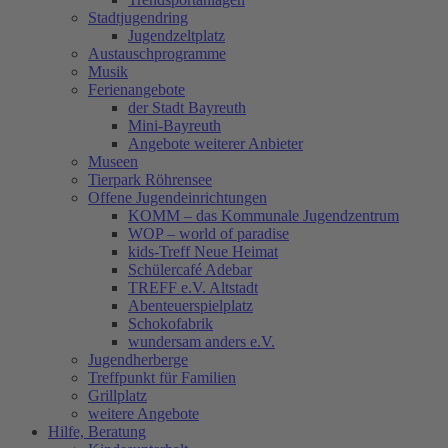
Stadtjugendring
Jugendzeltplatz
Austauschprogramme
Musik
Ferienangebote
der Stadt Bayreuth
Mini-Bayreuth
Angebote weiterer Anbieter
Museen
Tierpark Röhrensee
Offene Jugendeinrichtungen
KOMM – das Kommunale Jugendzentrum
WOP – world of paradise
kids-Treff Neue Heimat
Schülercafé Adebar
TREFF e.V. Altstadt
Abenteuerspielplatz
Schokofabrik
wundersam anders e.V.
Jugendherberge
Treffpunkt für Familien
Grillplatz
weitere Angebote
Hilfe, Beratung