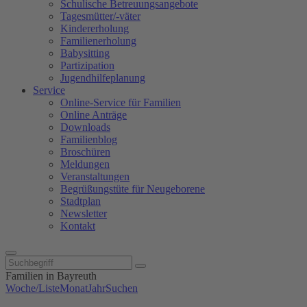
Schulische Betreuungsangebote
Tagesmütter/-väter
Kindererholung
Familienerholung
Babysitting
Partizipation
Jugendhilfeplanung
Service
Online-Service für Familien
Online Anträge
Downloads
Familienblog
Broschüren
Meldungen
Veranstaltungen
Begrüßungstüte für Neugeborene
Stadtplan
Newsletter
Kontakt
Familien in Bayreuth
Woche/Liste
Monat
Jahr
Suchen