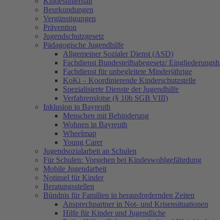
Kindesunterhalt
Beurkundungen
Vergünstigungen
Prävention
Jugendschutzgesetz
Pädagogische Jugendhilfe
Allgemeiner Sozialer Dienst (ASD)
Fachdienst Bundesteilhabegesetz/ Eingliederungsh
Fachdienst für unbegleitete Minderjährige
KoKi – Koordinierende Kinderschutzstelle
Spezialisierte Dienste der Jugendhilfe
Verfahrenslotse (§ 10b SGB VIII)
Inklusion in Bayreuth
Menschen mit Behinderung
Wohnen in Bayreuth
Wheelmap
Young Carer
Jugendsozialarbeit an Schulen
Für Schulen: Vorgehen bei Kindeswohlgefährdung
Mobile Jugendarbeit
Notinsel für Kinder
Beratungsstellen
Bündnis für Familien in herausfordernden Zeiten
Ansprechpartner in Not- und Krisensituationen
Hilfe für Kinder und Jugendliche