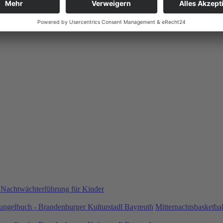
 Nachtwächterführung für Kinder
ngelbuch - Brandenburger Kulturstadl Bayreuth
Mitternachtsbasketba