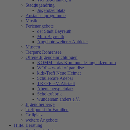
Stadtjugendring
Jugendzeltplatz
Austauschprogramme
Musik
Ferienangebote
der Stadt Bayreuth
Mini-Bayreuth
Angebote weiterer Anbieter
Museen
Tierpark Röhrensee
Offene Jugendeinrichtungen
KOMM – das Kommunale Jugendzentrum
WOP – world of paradise
kids-Treff Neue Heimat
Schülercafé Adebar
TREFF e.V. Altstadt
Abenteuerspielplatz
Schokofabrik
wundersam anders e.V.
Jugendherberge
Treffpunkt für Familien
Grillplatz
weitere Angebote
Hilfe, Beratung