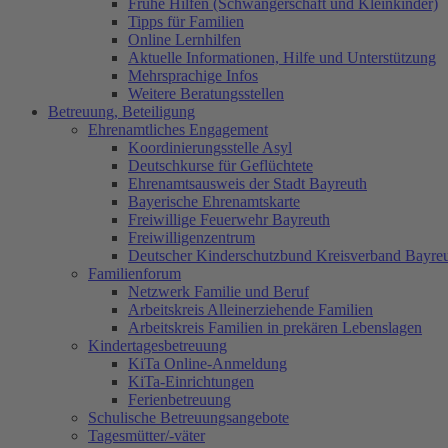
Frühe Hilfen (Schwangerschaft und Kleinkinder)
Tipps für Familien
Online Lernhilfen
Aktuelle Informationen, Hilfe und Unterstützung
Mehrsprachige Infos
Weitere Beratungsstellen
Betreuung, Beteiligung
Ehrenamtliches Engagement
Koordinierungsstelle Asyl
Deutschkurse für Geflüchtete
Ehrenamtsausweis der Stadt Bayreuth
Bayerische Ehrenamtskarte
Freiwillige Feuerwehr Bayreuth
Freiwilligenzentrum
Deutscher Kinderschutzbund Kreisverband Bayreu
Familienforum
Netzwerk Familie und Beruf
Arbeitskreis Alleinerziehende Familien
Arbeitskreis Familien in prekären Lebenslagen
Kindertagesbetreuung
KiTa Online-Anmeldung
KiTa-Einrichtungen
Ferienbetreuung
Schulische Betreuungsangebote
Tagesmütter/-väter