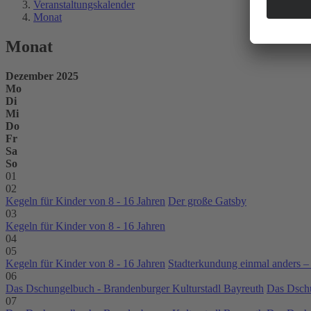
Veranstaltungskalender
Monat
Monat
Dezember 2025
Mo
Di
Mi
Do
Fr
Sa
So
01
02
Kegeln für Kinder von 8 - 16 Jahren
Der große Gatsby
03
Kegeln für Kinder von 8 - 16 Jahren
04
05
Kegeln für Kinder von 8 - 16 Jahren
Stadterkundung einmal anders –
06
Das Dschungelbuch - Brandenburger Kulturstadl Bayreuth
Das Dschu
07