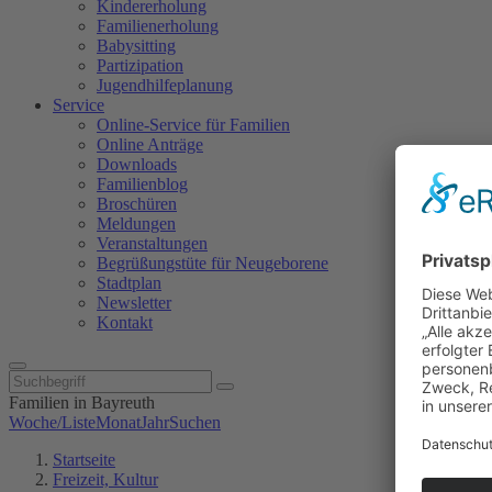
Kindererholung
Familienerholung
Babysitting
Partizipation
Jugendhilfeplanung
Service
Online-Service für Familien
Online Anträge
Downloads
Familienblog
Broschüren
Meldungen
Veranstaltungen
Begrüßungstüte für Neugeborene
Stadtplan
Newsletter
Kontakt
Familien in Bayreuth
Woche/Liste
Monat
Jahr
Suchen
Startseite
Freizeit, Kultur