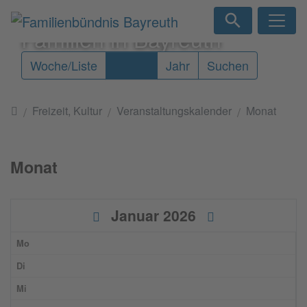
Direkt zur Hauptnavigation springen
Direkt zum Inhalt springen
Familien in Bayreuth
Woche/Liste
Monat
Jahr
Suchen
Startseite
Freizeit, Kultur
Veranstaltungskalender
Monat
Monat
Januar 2026
Mo
Di
Mi