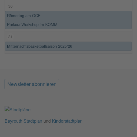
30
Römertag am GCE
Parkour-Workshop im KOMM
31
Mitternachtsbasketballsaison 2025/26
Newsletter abonnieren
Bayreuth Stadtplan
und
Kinderstadtplan