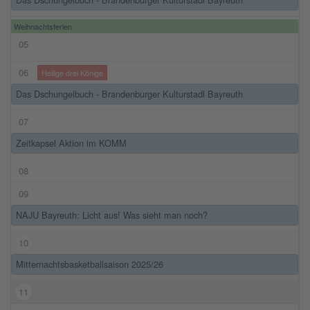
Weihnachtsferien
05
06
Heilige drei Könige
Das Dschungelbuch - Brandenburger Kulturstadl Bayreuth
07
Zeitkapsel Aktion im KOMM
08
09
NAJU Bayreuth: Licht aus! Was sieht man noch?
10
Mitternachtsbasketballsaison 2025/26
11