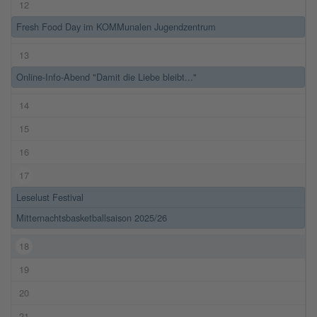
12
Fresh Food Day im KOMMunalen Jugendzentrum
13
Online-Info-Abend "Damit die Liebe bleibt..."
14
15
16
17
Leselust Festival
Mitternachtsbasketballsaison 2025/26
18
19
20
21