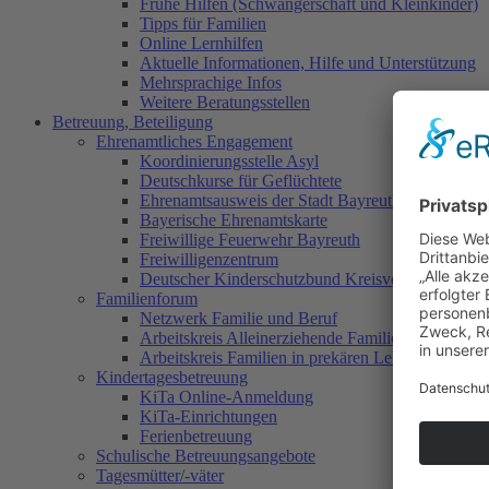
Frühe Hilfen (Schwangerschaft und Kleinkinder)
Tipps für Familien
Online Lernhilfen
Aktuelle Informationen, Hilfe und Unterstützung
Mehrsprachige Infos
Weitere Beratungsstellen
Betreuung, Beteiligung
Ehrenamtliches Engagement
Koordinierungsstelle Asyl
Deutschkurse für Geflüchtete
Ehrenamtsausweis der Stadt Bayreuth
Bayerische Ehrenamtskarte
Freiwillige Feuerwehr Bayreuth
Freiwilligenzentrum
Deutscher Kinderschutzbund Kreisverband Bayreu
Familienforum
Netzwerk Familie und Beruf
Arbeitskreis Alleinerziehende Familien
Arbeitskreis Familien in prekären Lebenslagen
Kindertagesbetreuung
KiTa Online-Anmeldung
KiTa-Einrichtungen
Ferienbetreuung
Schulische Betreuungsangebote
Tagesmütter/-väter