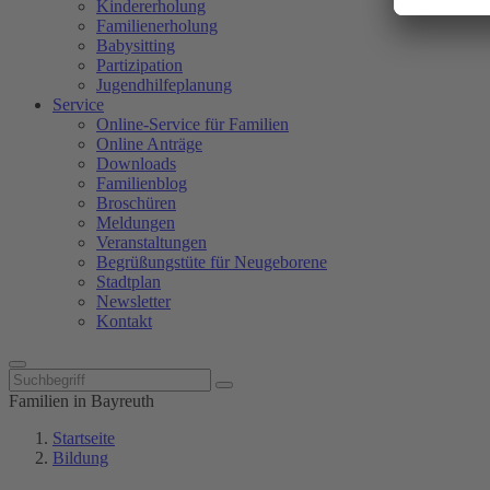
Kindererholung
Familienerholung
Babysitting
Partizipation
Jugendhilfeplanung
Service
Online-Service für Familien
Online Anträge
Downloads
Familienblog
Broschüren
Meldungen
Veranstaltungen
Begrüßungstüte für Neugeborene
Stadtplan
Newsletter
Kontakt
Familien in Bayreuth
Startseite
Bildung