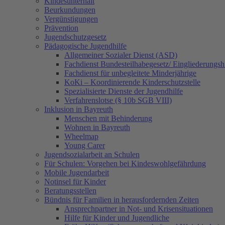
Kindesunterhalt
Beurkundungen
Vergünstigungen
Prävention
Jugendschutzgesetz
Pädagogische Jugendhilfe
Allgemeiner Sozialer Dienst (ASD)
Fachdienst Bundesteilhabegesetz/ Eingliederungsh
Fachdienst für unbegleitete Minderjährige
KoKi – Koordinierende Kinderschutzstelle
Spezialisierte Dienste der Jugendhilfe
Verfahrenslotse (§ 10b SGB VIII)
Inklusion in Bayreuth
Menschen mit Behinderung
Wohnen in Bayreuth
Wheelmap
Young Carer
Jugendsozialarbeit an Schulen
Für Schulen: Vorgehen bei Kindeswohlgefährdung
Mobile Jugendarbeit
Notinsel für Kinder
Beratungsstellen
Bündnis für Familien in herausfordernden Zeiten
Ansprechpartner in Not- und Krisensituationen
Hilfe für Kinder und Jugendliche