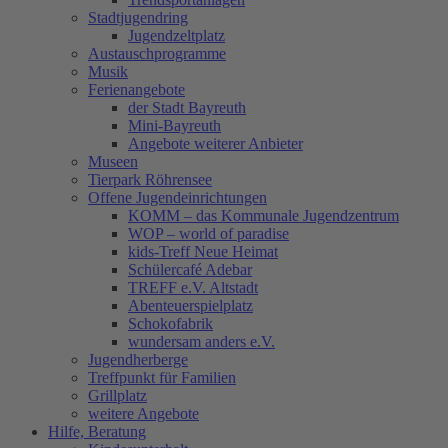
Stadtjugendring
Jugendzeltplatz
Austauschprogramme
Musik
Ferienangebote
der Stadt Bayreuth
Mini-Bayreuth
Angebote weiterer Anbieter
Museen
Tierpark Röhrensee
Offene Jugendeinrichtungen
KOMM – das Kommunale Jugendzentrum
WOP – world of paradise
kids-Treff Neue Heimat
Schülercafé Adebar
TREFF e.V. Altstadt
Abenteuerspielplatz
Schokofabrik
wundersam anders e.V.
Jugendherberge
Treffpunkt für Familien
Grillplatz
weitere Angebote
Hilfe, Beratung