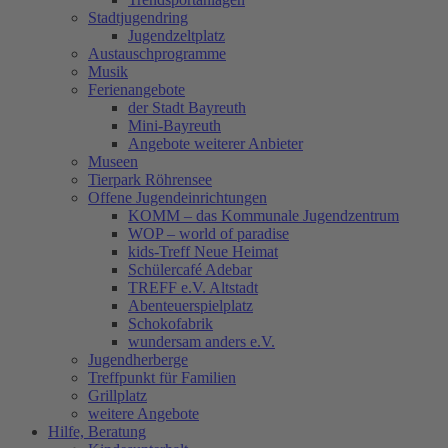
Stadtjugendring
Jugendzeltplatz
Austauschprogramme
Musik
Ferienangebote
der Stadt Bayreuth
Mini-Bayreuth
Angebote weiterer Anbieter
Museen
Tierpark Röhrensee
Offene Jugendeinrichtungen
KOMM – das Kommunale Jugendzentrum
WOP – world of paradise
kids-Treff Neue Heimat
Schülercafé Adebar
TREFF e.V. Altstadt
Abenteuerspielplatz
Schokofabrik
wundersam anders e.V.
Jugendherberge
Treffpunkt für Familien
Grillplatz
weitere Angebote
Hilfe, Beratung