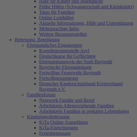
Hilfe für Kinder und Jugendliche
Frühe Hilfen (Schwangerschaft und Kleinkinder)
Tipps für Familien
Online Lernhilfen
Aktuelle Informationen, Hilfe und Unterstützung
Mehrsprachige Infos
Weitere Beratungsstellen
Betreuung, Beteiligung
Ehrenamtliches Engagement
Koordinierungsstelle Asyl
Deutschkurse für Geflüchtete
Ehrenamtsausweis der Stadt Bayreuth
Bayerische Ehrenamtskarte
Freiwillige Feuerwehr Bayreuth
Freiwilligenzentrum
Deutscher Kinderschutzbund Kreisverband
Bayreuth e.V.
Familienforum
Netzwerk Familie und Beruf
Arbeitskreis Alleinerziehende Familien
Arbeitskreis Familien in prekären Lebenslagen
Kindertagesbetreuung
KiTa Online-Anmeldung
KiTa-Einrichtungen
Ferienbetreuung