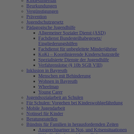
Kindesunterhalt
Beurkundungen
Vergünstigungen
Prävention
Jugendschutzgesetz
Pädagogische Jugendhilfe
Allgemeiner Sozialer Dienst (ASD)
Fachdienst Bundesteilhabegesetz/
Eingliederungshilfen
Fachdienst für unbegleitete Minderjährige
KoKi – Koordinierende Kinderschutzstelle
Spezialisierte Dienste der Jugendhilfe
Verfahrenslotse (§ 10b SGB VIII)
Inklusion in Bayreuth
Menschen mit Behinderung
Wohnen in Bayreuth
Wheelmap
Young Carer
Jugendsozialarbeit an Schulen
Für Schulen: Vorgehen bei Kindeswohlgefährdung
Mobile Jugendarbeit
Notinsel für Kinder
Beratungsstellen
Bündnis für Familien in herausfordernden Zeiten
Ansprechpartner in Not- und Krisensituationen