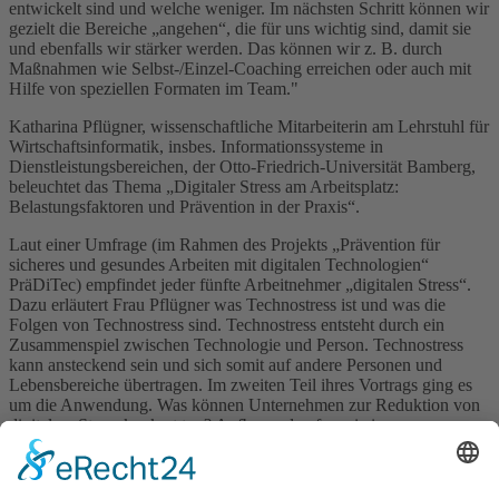
entwickelt sind und welche weniger. Im nächsten Schritt können wir
gezielt die Bereiche „angehen“, die für uns wichtig sind, damit sie
und ebenfalls wir stärker werden. Das können wir z. B. durch
Maßnahmen wie Selbst-/Einzel-Coaching erreichen oder auch mit
Hilfe von speziellen Formaten im Team."
Katharina Pflügner, wissenschaftliche Mitarbeiterin am Lehrstuhl für
Wirtschaftsinformatik, insbes. Informationssysteme in
Dienstleistungsbereichen, der Otto-Friedrich-Universität Bamberg,
beleuchtet das Thema „Digitaler Stress am Arbeitsplatz:
Belastungsfaktoren und Prävention in der Praxis“.
Laut einer Umfrage (im Rahmen des Projekts „Prävention für
sicheres und gesundes Arbeiten mit digitalen Technologien“
PräDiTec) empfindet jeder fünfte Arbeitnehmer „digitalen Stress“.
Dazu erläutert Frau Pflügner was Technostress ist und was die
Folgen von Technostress sind. Technostress entsteht durch ein
Zusammenspiel zwischen Technologie und Person. Technostress
kann ansteckend sein und sich somit auf andere Personen und
Lebensbereiche übertragen. Im zweiten Teil ihres Vortrags ging es
um die Anwendung. Was können Unternehmen zur Reduktion von
digitalem Stress konkret tun? Aufbauend auf zwei eigenen
praxisorientierten Forschungsarbeiten erläutert Frau Pflügner die
Maßnahmen zur Reduktion von digitalem Stress anhand von Best-
Practice-Beispielen. Diese beinhalten beispielsweise das Einführen