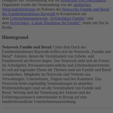
Gastgeber der Veranstaltung war die
Regierung von Oberfranken
.
Organisiert wurde die Veranstaltung von der
städtischen
Wirtschaftsförderung
im Rahmen des
Netzwerks Familie und Beruf
des Familienbündnisses Bayreuth
in Kooperation mit
dem
Unternehmensnetzwerk „Erfolgsfaktor Familie“
und
dem
Servicebüro „Lokale Bündnisse für Familie“
, beide mit Sitz in
Berlin.
Hintergrund
Netzwerk Familie und Beruf:
Unter dem Dach des
Familienbündnisses Bayreuth treffen sich im Netzwerk „Familie und
Beruf“ Akteure, denen die Vereinbarkeit von Arbeits- und
Familienwelt am Herzen liegen. Das Netzwerk sieht sich als Forum
für Arbeitgeber, Personalverantwortliche und Arbeitnehmervertreter.
Es soll auf regionaler Ebene die Themen rund um Familie und Beruf
vorantreiben. Mitglieder im Netzwerk sind Vertreter aus
Verwaltungen, Unternehmen, Trägern und den Kammern. Das
Netzwerk bietet regelmäßig Veranstaltungen zu aktuellen
Problemstellungen rund um die Vereinbarkeit von Familie und
Beruf. Wichtig sind die Vernetzung der Akteure und der
Erfahrungsaustausch untereinander in Bezug auf eine
familienfreundliche Unternehmensausrichtung.