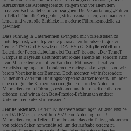
Attraktivität des Arbeitsgebers zu steigern und vor allem dem
massiven Fachkräftebedarf zu begegnen. Die Veranstaltung „Führen
in Teilzeit” bot die Gelegenheit, sich auszutauschen, voneinander zu
lernen und wertvolle Einblicke in moderne Führungsmodelle zu
gewinnen.
Dass Führung in Unternehmen zwingend mit Vollzeitstellen zu
hinterlegen ist, widerlegten die praxisnahen Impulsvorträge der
TenneT TSO GmbH sowie der DATEV eG.
Sibylle Würthner
,
Leiterin der Personalabteilung bei TenneT, betonte: „Der TenneT
Campus in Bayreuth zieht nicht nur lokale Talente an, sondern auch
neue Mitarbeitende mit ihren Familien. Mit unseren flexiblen
Arbeitsbedingungen und modernen Arbeitsplatzkonzepten sind wir
bereits Vorreiter in der Branche. Doch möchten wir insbesondere
Mütter und Väter mit Führungskompetenz stärker fördern, um ihnen
eine erfolgreiche Karriere zu ermöglichen. Um den Anteil an
Mitarbeitenden in Führungspositionen und in Teilzeit deutlich zu
erhöhen, sind wir an den Best-Practice-Erfahrungen anderer
Unternehmen äußerst interessiert.”
Jeanne Sklenarz
, Leiterin Kundenveranstaltungen Außendienst bei
der DATEV eG, die seit Juni 2023 eine Abteilung mit 13
Mitarbeitenden, in Teilzeit führt, betonte, dass ein Entgegenkommen
von beiden Seiten notwendig sei, um der Aufgabe gerecht zu
werden: Einerseits müsse der Arbeitgeber die entsprechenden