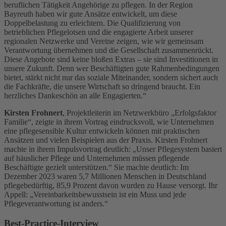
beruflichen Tätigkeit Angehörige zu pflegen. In der Region
Bayreuth haben wir gute Ansätze entwickelt, um diese
Doppelbelastung zu erleichtern. Die Qualifizierung von
betrieblichen Pflegelotsen und die engagierte Arbeit unserer
regionalen Netzwerke und Vereine zeigen, wie wir gemeinsam
Verantwortung übernehmen und die Gesellschaft zusammenrückt.
Diese Angebote sind keine bloßen Extras – sie sind Investitionen in
unsere Zukunft. Denn wer Beschäftigten gute Rahmenbedingungen
bietet, stärkt nicht nur das soziale Miteinander, sondern sichert auch
die Fachkräfte, die unsere Wirtschaft so dringend braucht. Ein
herzliches Dankeschön an alle Engagierten.“
Kirsten Frohnert
, Projektleiterin im Netzwerkbüro „Erfolgsfaktor
Familie“, zeigte in ihrem Vortrag eindrucksvoll, wie Unternehmen
eine pflegesensible Kultur entwickeln können mit praktischen
Ansätzen und vielen Beispielen aus der Praxis. Kirsten Frohnert
machte in ihrem Impulsvortrag deutlich: „Unser Pflegesystem basiert
auf häuslicher Pflege und Unternehmen müssen pflegende
Beschäftigte gezielt unterstützen.“ Sie machte deutlich: Im
Dezember 2023 waren 5,7 Millionen Menschen in Deutschland
pflegebedürftig, 85,9 Prozent davon wurden zu Hause versorgt. Ihr
Appell: „Vereinbarkeitsbewusstsein ist ein Muss und jede
Pflegeverantwortung ist anders.“
Best-Practice-Interview