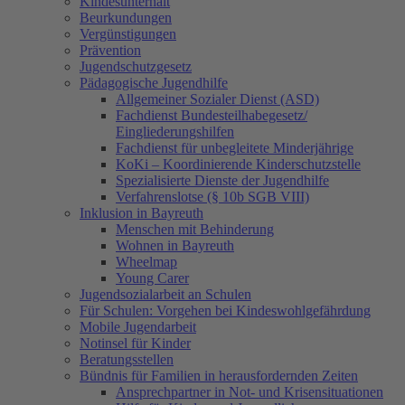
Kindesunterhalt
Beurkundungen
Vergünstigungen
Prävention
Jugendschutzgesetz
Pädagogische Jugendhilfe
Allgemeiner Sozialer Dienst (ASD)
Fachdienst Bundesteilhabegesetz/
Eingliederungshilfen
Fachdienst für unbegleitete Minderjährige
KoKi – Koordinierende Kinderschutzstelle
Spezialisierte Dienste der Jugendhilfe
Verfahrenslotse (§ 10b SGB VIII)
Inklusion in Bayreuth
Menschen mit Behinderung
Wohnen in Bayreuth
Wheelmap
Young Carer
Jugendsozialarbeit an Schulen
Für Schulen: Vorgehen bei Kindeswohlgefährdung
Mobile Jugendarbeit
Notinsel für Kinder
Beratungsstellen
Bündnis für Familien in herausfordernden Zeiten
Ansprechpartner in Not- und Krisensituationen