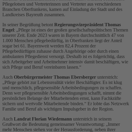
Pflegelotsen und Vertreterinnen und Vertreter aus verschiedenen
Branchen Oberfrankens, kamen auf Einladung der Stadt und des
Landkreises Bayreuth zusammen.
In seiner Begrüßung betont
Regierungsvizepräsident Thomas
Engel
: „Pflege ist eines der großen gesellschaftspolitischen Themen
unserer Zeit. Ende 2023 waren in Bayern durchschnittlich 47 von
1.000 Menschen pflegebedürftig, in Oberfranken liegt der Anteil
sogar bei 61. Bayernweit werden 82,4 Prozent der
Pflegebedürftigen zuhause durch Angehörige oder durch einen
ambulanten Pflegedienst versorgt. Deshalb ist es folgerichtig, dass
sich Arbeitgeber und Arbeitnehmer intensiv damit beschäftigen, wie
sich Pflege und Beruf vereinbaren lassen.“
Auch
Oberbürgermeister Thomas Ebersberger
unterstrich:
„Pflege gehört zur Lebensrealität vieler Beschäftigter. Es ist klug
und menschlich, pflegesensible Arbeitsbedingungen zu schaffen.
Denn wer pflegesensible Arbeitsbedingungen schafft, nimmt die
persönlichen Belange der Mitarbeitenden ernst, kann Fachkräfte
sichern und wertvolle Mitarbeitende binden.“ Er lobte das Netzwerk
Familie und Beruf als wichtigen Impulsgeber in der Region.
Auch
Landrat Florian Wiedemann
unterstrich in seinem
Grußwort die Bedeutung gemeinsamer Verantwortung: „Immer
mehr Menschen stehen vor der Herausforderung, neben ihrer