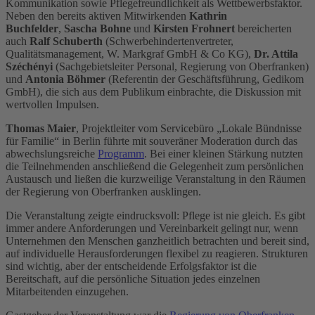
Kommunikation sowie Pflegefreundlichkeit als Wettbewerbsfaktor.
Neben den bereits aktiven Mitwirkenden
Kathrin
Buchfelder
,
Sascha Bohne
und
Kirsten Frohnert
bereicherten
auch
Ralf Schuberth
(Schwerbehindertenvertreter,
Qualitätsmanagement, W. Markgraf GmbH & Co KG),
Dr. Attila
Széchényi
(Sachgebietsleiter Personal, Regierung von Oberfranken)
und
Antonia Böhmer
(Referentin der Geschäftsführung, Gedikom
GmbH), die sich aus dem Publikum einbrachte, die Diskussion mit
wertvollen Impulsen.
Thomas Maier
, Projektleiter vom Servicebüro „Lokale Bündnisse
für Familie“ in Berlin führte mit souveräner Moderation durch das
abwechslungsreiche
Programm
. Bei einer kleinen Stärkung nutzten
die Teilnehmenden anschließend die Gelegenheit zum persönlichen
Austausch und ließen die kurzweilige Veranstaltung in den Räumen
der Regierung von Oberfranken ausklingen.
Die Veranstaltung zeigte eindrucksvoll: Pflege ist nie gleich. Es gibt
immer andere Anforderungen und Vereinbarkeit gelingt nur, wenn
Unternehmen den Menschen ganzheitlich betrachten und bereit sind,
auf individuelle Herausforderungen flexibel zu reagieren. Strukturen
sind wichtig, aber der entscheidende Erfolgsfaktor ist die
Bereitschaft, auf die persönliche Situation jedes einzelnen
Mitarbeitenden einzugehen.