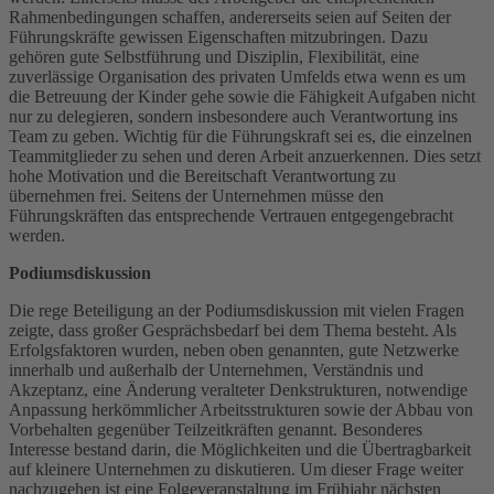
Rahmenbedingungen schaffen, andererseits seien auf Seiten der
Führungskräfte gewissen Eigenschaften mitzubringen. Dazu
gehören gute Selbstführung und Disziplin, Flexibilität, eine
zuverlässige Organisation des privaten Umfelds etwa wenn es um
die Betreuung der Kinder gehe sowie die Fähigkeit Aufgaben nicht
nur zu delegieren, sondern insbesondere auch Verantwortung ins
Team zu geben. Wichtig für die Führungskraft sei es, die einzelnen
Teammitglieder zu sehen und deren Arbeit anzuerkennen. Dies setzt
hohe Motivation und die Bereitschaft Verantwortung zu
übernehmen frei. Seitens der Unternehmen müsse den
Führungskräften das entsprechende Vertrauen entgegengebracht
werden.
Podiumsdiskussion
Die rege Beteiligung an der Podiumsdiskussion mit vielen Fragen
zeigte, dass großer Gesprächsbedarf bei dem Thema besteht. Als
Erfolgsfaktoren wurden, neben oben genannten, gute Netzwerke
innerhalb und außerhalb der Unternehmen, Verständnis und
Akzeptanz, eine Änderung veralteter Denkstrukturen, notwendige
Anpassung herkömmlicher Arbeitsstrukturen sowie der Abbau von
Vorbehalten gegenüber Teilzeitkräften genannt. Besonderes
Interesse bestand darin, die Möglichkeiten und die Übertragbarkeit
auf kleinere Unternehmen zu diskutieren. Um dieser Frage weiter
nachzugehen ist eine Folgeveranstaltung im Frühjahr nächsten