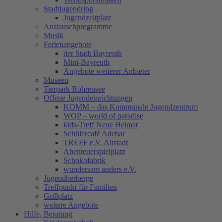
Stadtjugendring
Jugendzeltplatz
Austauschprogramme
Musik
Ferienangebote
der Stadt Bayreuth
Mini-Bayreuth
Angebote weiterer Anbieter
Museen
Tierpark Röhrensee
Offene Jugendeinrichtungen
KOMM – das Kommunale Jugendzentrum
WOP – world of paradise
kids-Treff Neue Heimat
Schülercafé Adebar
TREFF e.V. Altstadt
Abenteuerspielplatz
Schokofabrik
wundersam anders e.V.
Jugendherberge
Treffpunkt für Familien
Grillplatz
weitere Angebote
Hilfe, Beratung