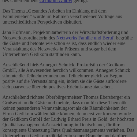
des Unternehmens
Gedikom GmbH
gefolgt.
Das Thema „Gesundes Arbeiten im Einklang mit dem
Familienleben“ wurde im Rahmen verschiedener Vorträge aus
unterschiedlichen Perspektiven diskutiert.
Jana Hofmann, Projektmitarbeiterin der Wirtschaftsförderung und
Netzwerkkoordinatorin des
Netzwerks Familie und Beruf
, begrüßte
die Gäste und betonte wie schön es ist, dass endlich wieder eine
Veranstaltung des Netzwerks in Präsenz und sogar bei dem
Unternehmen Gedikom stattfinden kann.
Anschließend hieß Annegret Schnick, Prokuristin der Gedikom
GmbH, alle Anwesenden herzlich willkommen. Annegret Schnick
stimmte die Teilnehmerinnen und Teilnehmer gleich zu Beginn
positiv auf die Veranstaltung ein, indem sie die Gäste aufforderte
sich paarweise über ein positives Erlebnis auszutauschen.
Anschließend richtete Oberbürgermeister Thomas Ebersberger ein
Grußwort an die Gäste und meinte, dass man für diese Thematik
keinen passenderen Veranstaltungsort als die Räumlichkeiten der
Firma Gedikom wählen hätte können, denn erst vor kurzem wurde
der Gedikom GmbH der Ludwig Erhard Preis in Gold, der höchsten
Qualitätsmanagement-Auszeichnung in Deutschland, für ihre
konsequente Umsetzung Ihres Qualitätsmanagements verliehen. Das
Unternehmen Gedikom gilt daher in seiner Branche und darüber