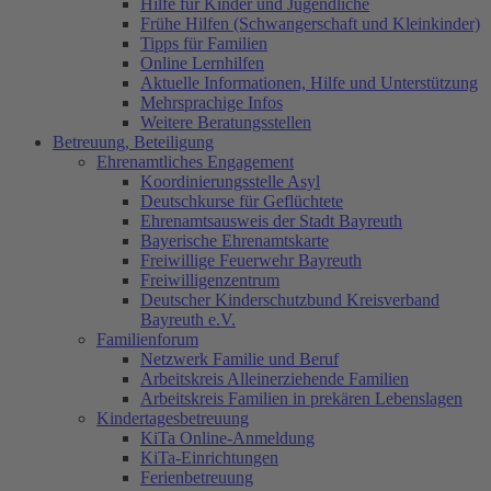
Hilfe für Kinder und Jugendliche
Frühe Hilfen (Schwangerschaft und Kleinkinder)
Tipps für Familien
Online Lernhilfen
Aktuelle Informationen, Hilfe und Unterstützung
Mehrsprachige Infos
Weitere Beratungsstellen
Betreuung, Beteiligung
Ehrenamtliches Engagement
Koordinierungsstelle Asyl
Deutschkurse für Geflüchtete
Ehrenamtsausweis der Stadt Bayreuth
Bayerische Ehrenamtskarte
Freiwillige Feuerwehr Bayreuth
Freiwilligenzentrum
Deutscher Kinderschutzbund Kreisverband
Bayreuth e.V.
Familienforum
Netzwerk Familie und Beruf
Arbeitskreis Alleinerziehende Familien
Arbeitskreis Familien in prekären Lebenslagen
Kindertagesbetreuung
KiTa Online-Anmeldung
KiTa-Einrichtungen
Ferienbetreuung