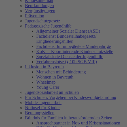
Kindesunterhalt
Beurkundungen
Vergünstigungen
Prävention
Jugendschutzgesetz
Pädagogische Jugendhilfe
Allgemeiner Sozialer Dienst (ASD)
Fachdienst Bundesteilhabegesetz/
Eingliederungshilfen
Fachdienst für unbegleitete Minderjährige
KoKi – Koordinierende Kinderschutzstelle
Spezialisierte Dienste der Jugendhilfe
Verfahrenslotse (§ 10b SGB VIII)
Inklusion in Bayreuth
Menschen mit Behinderung
Wohnen in Bayreuth
Wheelmap
Young Carer
Jugendsozialarbeit an Schulen
Für Schulen: Vorgehen bei Kindeswohlgefährdung
Mobile Jugendarbeit
Notinsel für Kinder
Beratungsstellen
Bündnis für Familien in herausfordernden Zeiten
Ansprechpartner in Not- und Krisensituationen