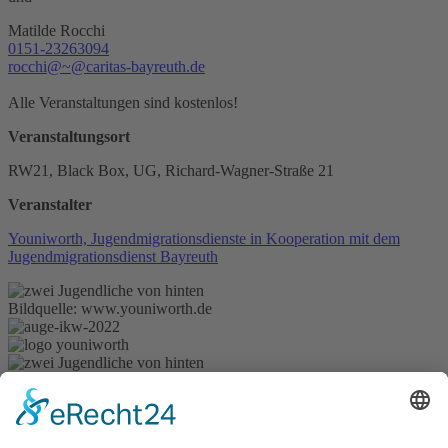
Matilde Rocchi
0151-23263094
rocchi@~@caritas-bayreuth.de
Alle Veranstaltungen sind kostenlos!
Veranstaltungsort
RW21, Black Box, UG, Richard-Wagner-Straße 21
Veranstalter
Youniworth, Jugendmigrationsdienste in Kooperation mit dem
Jugendmigrationsdienst Bayreuth
Bildquelle: www.youniworth.de
Bildquelle: www.youniworth.de
zurück
ICS/iCal
Newsletter abonnieren