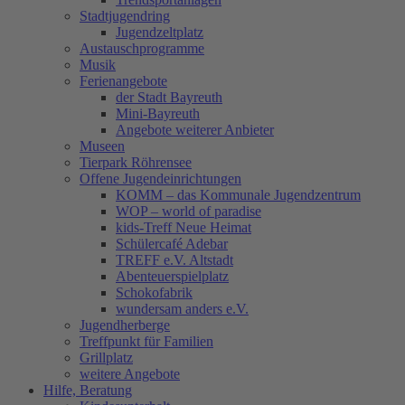
Stadtjugendring
Jugendzeltplatz
Austauschprogramme
Musik
Ferienangebote
der Stadt Bayreuth
Mini-Bayreuth
Angebote weiterer Anbieter
Museen
Tierpark Röhrensee
Offene Jugendeinrichtungen
KOMM – das Kommunale Jugendzentrum
WOP – world of paradise
kids-Treff Neue Heimat
Schülercafé Adebar
TREFF e.V. Altstadt
Abenteuerspielplatz
Schokofabrik
wundersam anders e.V.
Jugendherberge
Treffpunkt für Familien
Grillplatz
weitere Angebote
Hilfe, Beratung