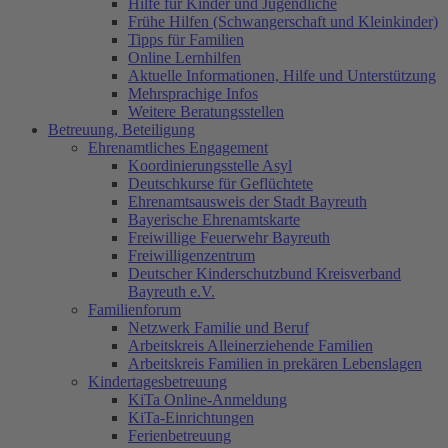
Hilfe für Kinder und Jugendliche
Frühe Hilfen (Schwangerschaft und Kleinkinder)
Tipps für Familien
Online Lernhilfen
Aktuelle Informationen, Hilfe und Unterstützung
Mehrsprachige Infos
Weitere Beratungsstellen
Betreuung, Beteiligung
Ehrenamtliches Engagement
Koordinierungsstelle Asyl
Deutschkurse für Geflüchtete
Ehrenamtsausweis der Stadt Bayreuth
Bayerische Ehrenamtskarte
Freiwillige Feuerwehr Bayreuth
Freiwilligenzentrum
Deutscher Kinderschutzbund Kreisverband
Bayreuth e.V.
Familienforum
Netzwerk Familie und Beruf
Arbeitskreis Alleinerziehende Familien
Arbeitskreis Familien in prekären Lebenslagen
Kindertagesbetreuung
KiTa Online-Anmeldung
KiTa-Einrichtungen
Ferienbetreuung