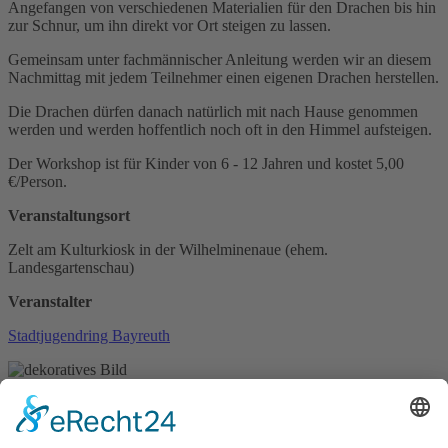
Angefangen von verschiedenen Materialien für den Drachen bis hin
zur Schnur, um ihn direkt vor Ort steigen zu lassen.
Gemeinsam unter fachmännischer Anleitung werden wir an diesem
Nachmittag mit jedem Teilnehmer einen eigenen Drachen herstellen.
Die Drachen dürfen danach natürlich mit nach Hause genommen
werden und werden hoffentlich noch oft in den Himmel aufsteigen.
Der Workshop ist für Kinder von 6 - 12 Jahren und kostet 5,00
€/Person.
Veranstaltungsort
Zelt am Kulturkiosk in der Wilhelminenaue (ehem.
Landesgartenschau)
Veranstalter
Stadtjugendring Bayreuth
(c) www.pexels.com
zurück
ICS/iCal
Newsletter abonnieren