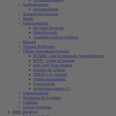
Stadtjugendring
Jugendzeltplatz
Austauschprogramme
Musik
Ferienangebote
der Stadt Bayreuth
Mini-Bayreuth
Angebote weiterer Anbieter
Museen
Tierpark Röhrensee
Offene Jugendeinrichtungen
KOMM – das Kommunale Jugendzentrum
WOP – world of paradise
kids-Treff Neue Heimat
Schülercafé Adebar
TREFF e.V. Altstadt
Abenteuerspielplatz
Schokofabrik
wundersam anders e.V.
Jugendherberge
Treffpunkt für Familien
Grillplatz
weitere Angebote
Hilfe, Beratung