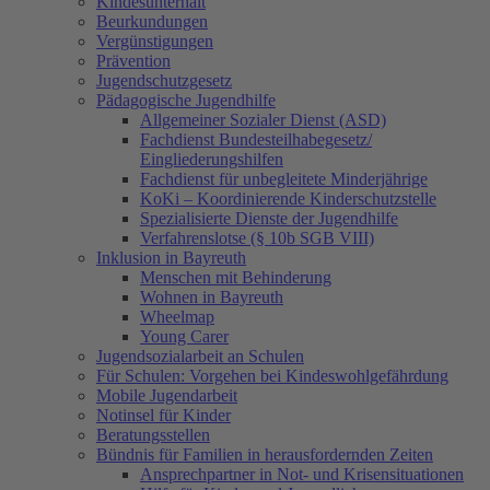
Kindesunterhalt
Beurkundungen
Vergünstigungen
Prävention
Jugendschutzgesetz
Pädagogische Jugendhilfe
Allgemeiner Sozialer Dienst (ASD)
Fachdienst Bundesteilhabegesetz/
Eingliederungshilfen
Fachdienst für unbegleitete Minderjährige
KoKi – Koordinierende Kinderschutzstelle
Spezialisierte Dienste der Jugendhilfe
Verfahrenslotse (§ 10b SGB VIII)
Inklusion in Bayreuth
Menschen mit Behinderung
Wohnen in Bayreuth
Wheelmap
Young Carer
Jugendsozialarbeit an Schulen
Für Schulen: Vorgehen bei Kindeswohlgefährdung
Mobile Jugendarbeit
Notinsel für Kinder
Beratungsstellen
Bündnis für Familien in herausfordernden Zeiten
Ansprechpartner in Not- und Krisensituationen