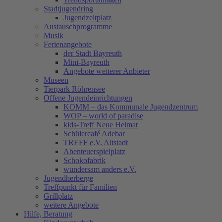
Stadtjugendring
Jugendzeltplatz
Austauschprogramme
Musik
Ferienangebote
der Stadt Bayreuth
Mini-Bayreuth
Angebote weiterer Anbieter
Museen
Tierpark Röhrensee
Offene Jugendeinrichtungen
KOMM – das Kommunale Jugendzentrum
WOP – world of paradise
kids-Treff Neue Heimat
Schülercafé Adebar
TREFF e.V. Altstadt
Abenteuerspielplatz
Schokofabrik
wundersam anders e.V.
Jugendherberge
Treffpunkt für Familien
Grillplatz
weitere Angebote
Hilfe, Beratung