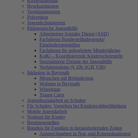
Kindesunterhalt
Beurkundungen
Vergünstigungen
Prävention
Jugendschutzgesetz
Pädagogische Jugendhilfe
Allgemeiner Sozialer Dienst (ASD)
Fachdienst Bundesteilhabegesetz/
Eingliederungshilfen
Fachdienst für unbegleitete Minderjährige
KoKi – Koordinierende Kinderschutzstelle
Spezialisierte Dienste der Jugendhilfe
Verfahrenslotse (§ 10b SGB VIII)
Inklusion in Bayreuth
Menschen mit Behinderung
Wohnen in Bayreuth
Wheelmap
Young Carer
Jugendsozialarbeit an Schulen
Für Schulen: Vorgehen bei Kindeswohlgefährdung
Mobile Jugendarbeit
Notinsel für Kinder
Beratungsstellen
Bündnis für Familien in herausfordernden Zeiten
Ansprechpartner in Not- und Krisensituationen