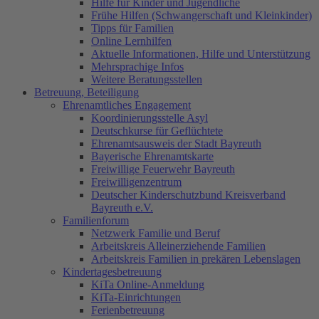
Hilfe für Kinder und Jugendliche
Frühe Hilfen (Schwangerschaft und Kleinkinder)
Tipps für Familien
Online Lernhilfen
Aktuelle Informationen, Hilfe und Unterstützung
Mehrsprachige Infos
Weitere Beratungsstellen
Betreuung, Beteiligung
Ehrenamtliches Engagement
Koordinierungsstelle Asyl
Deutschkurse für Geflüchtete
Ehrenamtsausweis der Stadt Bayreuth
Bayerische Ehrenamtskarte
Freiwillige Feuerwehr Bayreuth
Freiwilligenzentrum
Deutscher Kinderschutzbund Kreisverband
Bayreuth e.V.
Familienforum
Netzwerk Familie und Beruf
Arbeitskreis Alleinerziehende Familien
Arbeitskreis Familien in prekären Lebenslagen
Kindertagesbetreuung
KiTa Online-Anmeldung
KiTa-Einrichtungen
Ferienbetreuung