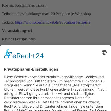
Kosten: Kostenfreies Ticket!
Teilnahmebeschränkung: max. 20 Personen je Workshop
Tickets:
https://www.concerticket.de/education-festspiele
Veranstaltungsort
Kleines Festspielhaus
zurück
ICS/iCal
Newsletter abonnieren
Bayreuth Stadtplan
und
Kinderstadtplan
Impressum
Datenschutz
Erklärung zur Barrierefreiheit