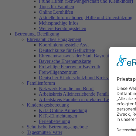
Frühe Hilfen (Schwangerschaft und Kleinkinder)
Tipps für Familien
Online Lernhilfen
Aktuelle Informationen, Hilfe und Unterstützung
Mehrsprachige Infos
Weitere Beratungsstellen
Betreuung, Beteiligung
Ehrenamtliches Engagement
Koordinierungsstelle Asyl
Deutschkurse für Geflüchtete
Ehrenamtsausweis der Stadt Bayreuth
Bayerische Ehrenamtskarte
Freiwillige Feuerwehr Bayreuth
Freiwilligenzentrum
Deutscher Kinderschutzbund Kreisverband Bayreu
Familienforum
Netzwerk Familie und Beruf
Arbeitskreis Alleinerziehende Familien
Arbeitskreis Familien in prekären Lebenslagen
Kindertagesbetreuung
KiTa Online-Anmeldung
KiTa-Einrichtungen
Ferienbetreuung
Schulische Betreuungsangebote
Tagesmütter/-väter