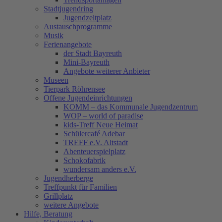
Stadtjugendring
Jugendzeltplatz
Austauschprogramme
Musik
Ferienangebote
der Stadt Bayreuth
Mini-Bayreuth
Angebote weiterer Anbieter
Museen
Tierpark Röhrensee
Offene Jugendeinrichtungen
KOMM – das Kommunale Jugendzentrum
WOP – world of paradise
kids-Treff Neue Heimat
Schülercafé Adebar
TREFF e.V. Altstadt
Abenteuerspielplatz
Schokofabrik
wundersam anders e.V.
Jugendherberge
Treffpunkt für Familien
Grillplatz
weitere Angebote
Hilfe, Beratung