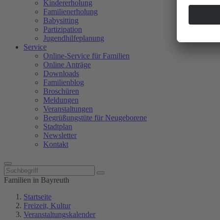
Kindererholung
Familienerholung
Babysitting
Partizipation
Jugendhilfeplanung
Service
Online-Service für Familien
Online Anträge
Downloads
Familienblog
Broschüren
Meldungen
Veranstaltungen
Begrüßungstüte für Neugeborene
Stadtplan
Newsletter
Kontakt
Familien in Bayreuth
Startseite
Freizeit, Kultur
Veranstaltungskalender