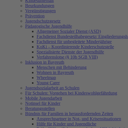
Kindesunterhalt
Beurkundungen
Vergünstigungen
Prävention
Jugendschutzgesetz
Pädagogische Jugendhilfe
Allgemeiner Sozialer Dienst (ASD)
Fachdienst Bundesteilhabegesetz/ Eingliederungsh
Fachdienst für unbegleitete Minderjährige
KoKi – Koordinierende Kinderschutzstelle
Spezialisierte Dienste der Jugendhilfe
Verfahrenslotse (§ 10b SGB VIII)
Inklusion in Bayreuth
Menschen mit Behinderung
Wohnen in Bayreuth
Wheelmap
Young Carer
Jugendsozialarbeit an Schulen
Für Schulen: Vorgehen bei Kindeswohlgefährdung
Mobile Jugendarbeit
Notinsel für Kinder
Beratungsstellen
Bündnis für Familien in herausfordernden Zeiten
Ansprechpartner in Not- und Krisensituationen
Hilfe für Kinder und Jugendliche