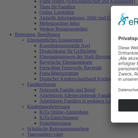
Frühe Hilfen (Schwangerschaft und Kleinkinder)
Tipps für Familien
Online Lernhilfen
Aktuelle Informationen, Hilfe und Unterstützung
Mehrsprachige Infos
Weitere Beratungsstellen
Betreuung, Beteiligung
Ehrenamtliches Engagement
Koordinierungsstelle Asyl
Deutschkurse für Geflüchtete
Ehrenamtsausweis der Stadt Bayreuth
Bayerische Ehrenamtskarte
Freiwillige Feuerwehr Bayreuth
Freiwilligenzentrum
Deutscher Kinderschutzbund Kreisverband Bayreu
Familienforum
Netzwerk Familie und Beruf
Arbeitskreis Alleinerziehende Familien
Arbeitskreis Familien in prekären Lebenslagen
Kindertagesbetreuung
KiTa Online-Anmeldung
KiTa-Einrichtungen
Ferienbetreuung
Schulische Betreuungsangebote
Tagesmütter/-väter