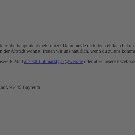
 leider überhaupt nicht mehr nutzt? Dann melde dich doch einfach bei 
in der Altstadt wohnst, freuen wir uns natürlich, wenn du zu uns komms
nsere E-Mail
altstadt-flohmarkt@~@web.de
oder über unsere Facebook
shof, 95445 Bayreuth