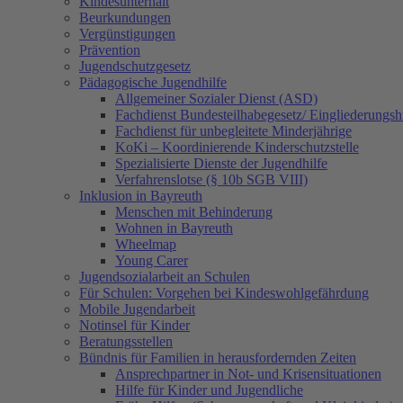
Kindesunterhalt
Beurkundungen
Vergünstigungen
Prävention
Jugendschutzgesetz
Pädagogische Jugendhilfe
Allgemeiner Sozialer Dienst (ASD)
Fachdienst Bundesteilhabegesetz/ Eingliederungsh
Fachdienst für unbegleitete Minderjährige
KoKi – Koordinierende Kinderschutzstelle
Spezialisierte Dienste der Jugendhilfe
Verfahrenslotse (§ 10b SGB VIII)
Inklusion in Bayreuth
Menschen mit Behinderung
Wohnen in Bayreuth
Wheelmap
Young Carer
Jugendsozialarbeit an Schulen
Für Schulen: Vorgehen bei Kindeswohlgefährdung
Mobile Jugendarbeit
Notinsel für Kinder
Beratungsstellen
Bündnis für Familien in herausfordernden Zeiten
Ansprechpartner in Not- und Krisensituationen
Hilfe für Kinder und Jugendliche