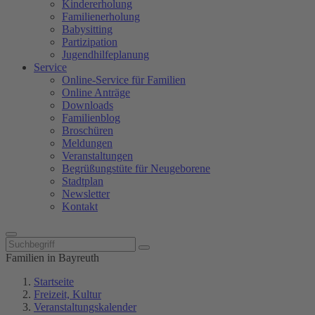
Kindererholung
Familienerholung
Babysitting
Partizipation
Jugendhilfeplanung
Service
Online-Service für Familien
Online Anträge
Downloads
Familienblog
Broschüren
Meldungen
Veranstaltungen
Begrüßungstüte für Neugeborene
Stadtplan
Newsletter
Kontakt
Familien in Bayreuth
Startseite
Freizeit, Kultur
Veranstaltungskalender