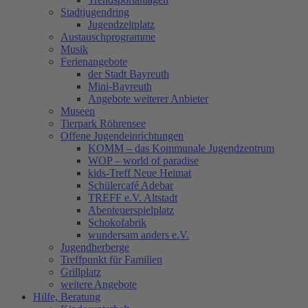
Stadtjugendring
Jugendzeltplatz
Austauschprogramme
Musik
Ferienangebote
der Stadt Bayreuth
Mini-Bayreuth
Angebote weiterer Anbieter
Museen
Tierpark Röhrensee
Offene Jugendeinrichtungen
KOMM – das Kommunale Jugendzentrum
WOP – world of paradise
kids-Treff Neue Heimat
Schülercafé Adebar
TREFF e.V. Altstadt
Abenteuerspielplatz
Schokofabrik
wundersam anders e.V.
Jugendherberge
Treffpunkt für Familien
Grillplatz
weitere Angebote
Hilfe, Beratung