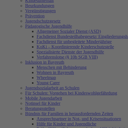
Kindesunterhalt
Beurkundungen
Vergünstigungen
Prävention
Jugendschutzgesetz
Pädagogische Jugendhilfe
Allgemeiner Sozialer Dienst (ASD)
Fachdienst Bundesteilhabegesetz/ Eingliederungsh
Fachdienst für unbegleitete Minderjährige
KoKi – Koordinierende Kinderschutzstelle
Spezialisierte Dienste der Jugendhilfe
Verfahrenslotse (§ 10b SGB VIII)
Inklusion in Bayreuth
Menschen mit Behinderung
Wohnen in Bayreuth
Wheelmap
Young Carer
Jugendsozialarbeit an Schulen
Für Schulen: Vorgehen bei Kindeswohlgefährdung
Mobile Jugendarbeit
Notinsel für Kinder
Beratungsstellen
Bündnis für Familien in herausfordernden Zeiten
Ansprechpartner in Not- und Krisensituationen
Hilfe für Kinder und Jugendliche