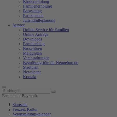
Kindererholung
Familienerholung
Babysitting
Partizipation
Jugendhilfeplanung
Service
Online-Service für Familien
Online Anträge
Downloads
Familienblog
Broschüren
Meldungen
Veranstaltungen
Begrüßungstüte für Neugeborene
Stadtplan
Newsletter
Kontakt
Familien in Bayreuth
Startseite
Freizeit, Kultur
Veranstaltungskalender