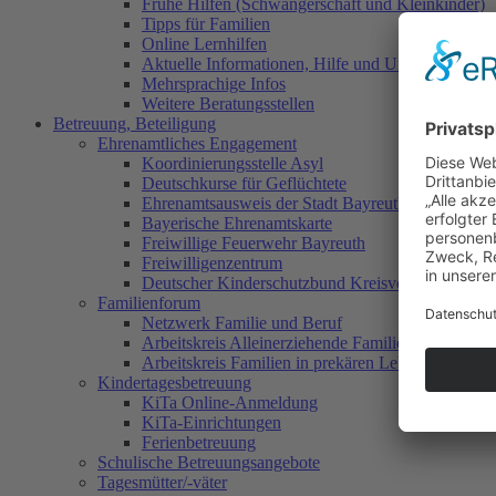
Frühe Hilfen (Schwangerschaft und Kleinkinder)
Tipps für Familien
Online Lernhilfen
Aktuelle Informationen, Hilfe und Unterstützung
Mehrsprachige Infos
Weitere Beratungsstellen
Betreuung, Beteiligung
Ehrenamtliches Engagement
Koordinierungsstelle Asyl
Deutschkurse für Geflüchtete
Ehrenamtsausweis der Stadt Bayreuth
Bayerische Ehrenamtskarte
Freiwillige Feuerwehr Bayreuth
Freiwilligenzentrum
Deutscher Kinderschutzbund Kreisverband Bayreu
Familienforum
Netzwerk Familie und Beruf
Arbeitskreis Alleinerziehende Familien
Arbeitskreis Familien in prekären Lebenslagen
Kindertagesbetreuung
KiTa Online-Anmeldung
KiTa-Einrichtungen
Ferienbetreuung
Schulische Betreuungsangebote
Tagesmütter/-väter