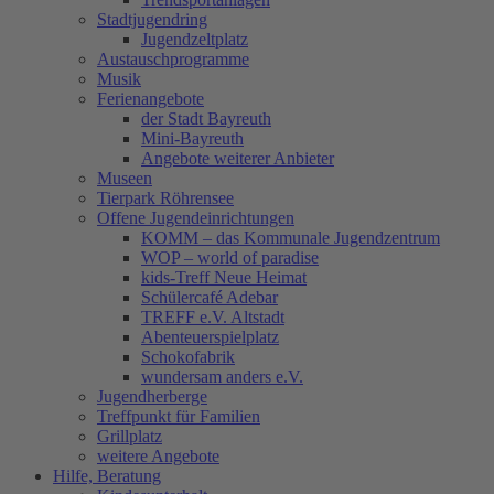
Stadtjugendring
Jugendzeltplatz
Austauschprogramme
Musik
Ferienangebote
der Stadt Bayreuth
Mini-Bayreuth
Angebote weiterer Anbieter
Museen
Tierpark Röhrensee
Offene Jugendeinrichtungen
KOMM – das Kommunale Jugendzentrum
WOP – world of paradise
kids-Treff Neue Heimat
Schülercafé Adebar
TREFF e.V. Altstadt
Abenteuerspielplatz
Schokofabrik
wundersam anders e.V.
Jugendherberge
Treffpunkt für Familien
Grillplatz
weitere Angebote
Hilfe, Beratung