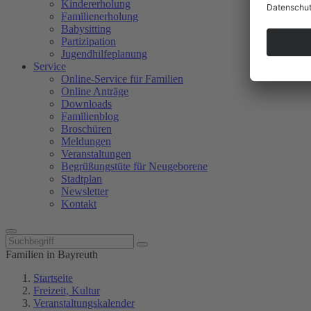
Kindererholung
Familienerholung
Babysitting
Partizipation
Jugendhilfeplanung
Service
Online-Service für Familien
Online Anträge
Downloads
Familienblog
Broschüren
Meldungen
Veranstaltungen
Begrüßungstüte für Neugeborene
Stadtplan
Newsletter
Kontakt
Familien in Bayreuth
Startseite
Freizeit, Kultur
Veranstaltungskalender