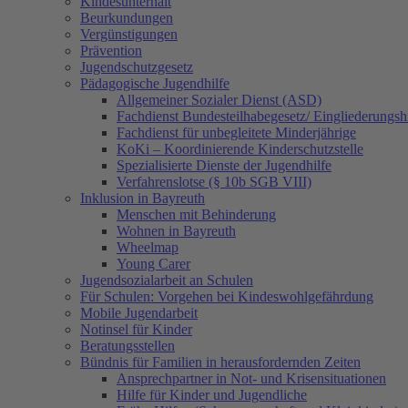
Kindesunterhalt
Beurkundungen
Vergünstigungen
Prävention
Jugendschutzgesetz
Pädagogische Jugendhilfe
Allgemeiner Sozialer Dienst (ASD)
Fachdienst Bundesteilhabegesetz/ Eingliederungsh
Fachdienst für unbegleitete Minderjährige
KoKi – Koordinierende Kinderschutzstelle
Spezialisierte Dienste der Jugendhilfe
Verfahrenslotse (§ 10b SGB VIII)
Inklusion in Bayreuth
Menschen mit Behinderung
Wohnen in Bayreuth
Wheelmap
Young Carer
Jugendsozialarbeit an Schulen
Für Schulen: Vorgehen bei Kindeswohlgefährdung
Mobile Jugendarbeit
Notinsel für Kinder
Beratungsstellen
Bündnis für Familien in herausfordernden Zeiten
Ansprechpartner in Not- und Krisensituationen
Hilfe für Kinder und Jugendliche