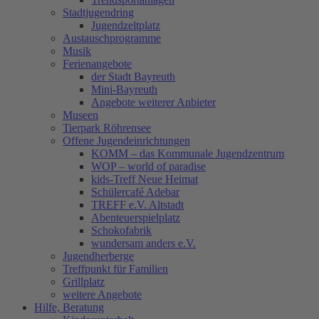
Stadtjugendring
Jugendzeltplatz
Austauschprogramme
Musik
Ferienangebote
der Stadt Bayreuth
Mini-Bayreuth
Angebote weiterer Anbieter
Museen
Tierpark Röhrensee
Offene Jugendeinrichtungen
KOMM – das Kommunale Jugendzentrum
WOP – world of paradise
kids-Treff Neue Heimat
Schülercafé Adebar
TREFF e.V. Altstadt
Abenteuerspielplatz
Schokofabrik
wundersam anders e.V.
Jugendherberge
Treffpunkt für Familien
Grillplatz
weitere Angebote
Hilfe, Beratung