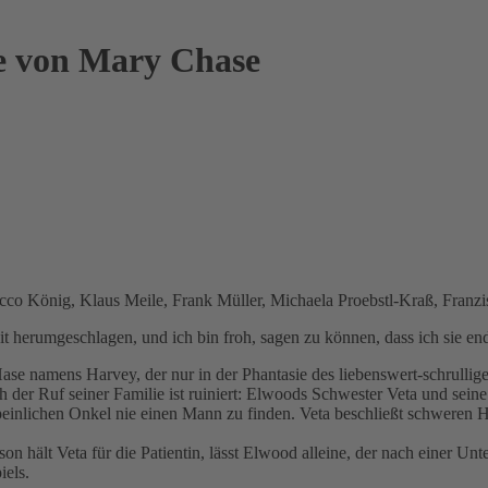
e von Mary Chase
 Ricco König, Klaus Meile, Frank Müller, Michaela Proebstl-Kraß, Fra
eit herumgeschlagen, und ich bin froh, sagen zu können, dass ich sie e
 Hase namens Harvey, der nur in der Phantasie des liebenswert-schrulli
 der Ruf seiner Familie ist ruiniert: Elwoods Schwester Veta und seine
einlichen Onkel nie einen Mann zu finden. Veta beschließt schweren He
n hält Veta für die Patientin, lässt Elwood alleine, der nach einer Unt
iels.