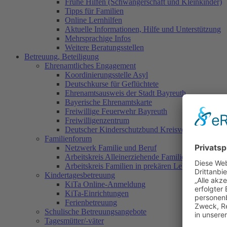
Frühe Hilfen (Schwangerschaft und Kleinkinder)
Tipps für Familien
Online Lernhilfen
Aktuelle Informationen, Hilfe und Unterstützung
Mehrsprachige Infos
Weitere Beratungsstellen
Betreuung, Beteiligung
Ehrenamtliches Engagement
Koordinierungsstelle Asyl
Deutschkurse für Geflüchtete
Ehrenamtsausweis der Stadt Bayreuth
Bayerische Ehrenamtskarte
Freiwillige Feuerwehr Bayreuth
Freiwilligenzentrum
Deutscher Kinderschutzbund Kreisverband Bayreu
Familienforum
Netzwerk Familie und Beruf
Arbeitskreis Alleinerziehende Familien
Arbeitskreis Familien in prekären Lebenslagen
Kindertagesbetreuung
KiTa Online-Anmeldung
KiTa-Einrichtungen
Ferienbetreuung
Schulische Betreuungsangebote
Tagesmütter/-väter