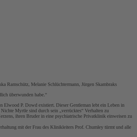
nziska Ramschütz, Melanie Schlüchtermann, Jürgen Skambraks
ndlich überwunden habe.“
gen Elwood P. Dowd existiert. Dieser Gentleman lebt ein Leben in
 Nichte Myrtle sind durch sein „verrücktes“ Verhalten zu
rzens, ihren Bruder in eine psychiatrische Privatklinik einweisen zu
erhaltung mit der Frau des Klinikleiters Prof. Chumley türmt und alle