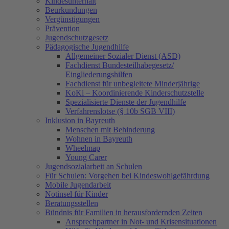
Kindesunterhalt
Beurkundungen
Vergünstigungen
Prävention
Jugendschutzgesetz
Pädagogische Jugendhilfe
Allgemeiner Sozialer Dienst (ASD)
Fachdienst Bundesteilhabegesetz/
Eingliederungshilfen
Fachdienst für unbegleitete Minderjährige
KoKi – Koordinierende Kinderschutzstelle
Spezialisierte Dienste der Jugendhilfe
Verfahrenslotse (§ 10b SGB VIII)
Inklusion in Bayreuth
Menschen mit Behinderung
Wohnen in Bayreuth
Wheelmap
Young Carer
Jugendsozialarbeit an Schulen
Für Schulen: Vorgehen bei Kindeswohlgefährdung
Mobile Jugendarbeit
Notinsel für Kinder
Beratungsstellen
Bündnis für Familien in herausfordernden Zeiten
Ansprechpartner in Not- und Krisensituationen