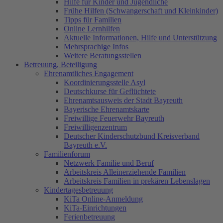
Hilfe für Kinder und Jugendliche
Frühe Hilfen (Schwangerschaft und Kleinkinder)
Tipps für Familien
Online Lernhilfen
Aktuelle Informationen, Hilfe und Unterstützung
Mehrsprachige Infos
Weitere Beratungsstellen
Betreuung, Beteiligung
Ehrenamtliches Engagement
Koordinierungsstelle Asyl
Deutschkurse für Geflüchtete
Ehrenamtsausweis der Stadt Bayreuth
Bayerische Ehrenamtskarte
Freiwillige Feuerwehr Bayreuth
Freiwilligenzentrum
Deutscher Kinderschutzbund Kreisverband
Bayreuth e.V.
Familienforum
Netzwerk Familie und Beruf
Arbeitskreis Alleinerziehende Familien
Arbeitskreis Familien in prekären Lebenslagen
Kindertagesbetreuung
KiTa Online-Anmeldung
KiTa-Einrichtungen
Ferienbetreuung