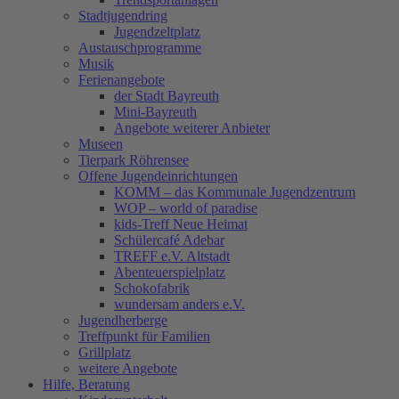
Stadtjugendring
Jugendzeltplatz
Austauschprogramme
Musik
Ferienangebote
der Stadt Bayreuth
Mini-Bayreuth
Angebote weiterer Anbieter
Museen
Tierpark Röhrensee
Offene Jugendeinrichtungen
KOMM – das Kommunale Jugendzentrum
WOP – world of paradise
kids-Treff Neue Heimat
Schülercafé Adebar
TREFF e.V. Altstadt
Abenteuerspielplatz
Schokofabrik
wundersam anders e.V.
Jugendherberge
Treffpunkt für Familien
Grillplatz
weitere Angebote
Hilfe, Beratung