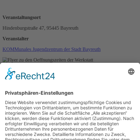
Veranstaltungsort
Hindenburgstraße 47, 95445 Bayreuth
Veranstalter
KOMMunales Jugendzentrum der Stadt Bayreuth
Foto: KOMMunales Jugendzentrum Bayreuth
zurück
ICS/iCal
Newsletter abonnieren
Bayreuth Stadtplan
und
Kinderstadtplan
Impressum
Datenschutz
Erklärung zur Barrierefreiheit