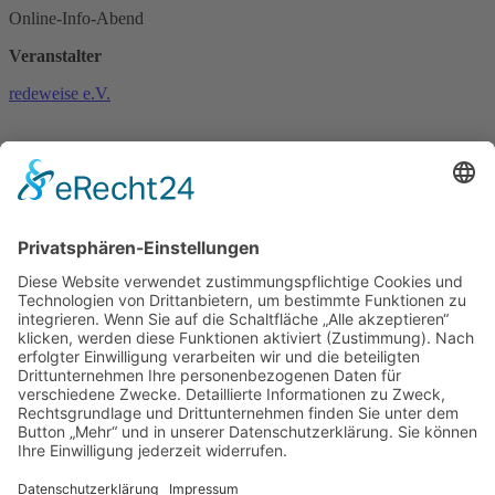
Online-Info-Abend
Veranstalter
redeweise e.V.
zurück
ICS/iCal
Newsletter abonnieren
Bayreuth Stadtplan
und
Kinderstadtplan
Impressum
Datenschutz
Erklärung zur Barrierefreiheit