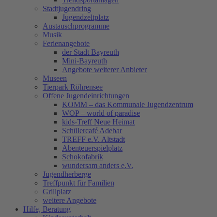
Stadtjugendring
Jugendzeltplatz
Austauschprogramme
Musik
Ferienangebote
der Stadt Bayreuth
Mini-Bayreuth
Angebote weiterer Anbieter
Museen
Tierpark Röhrensee
Offene Jugendeinrichtungen
KOMM – das Kommunale Jugendzentrum
WOP – world of paradise
kids-Treff Neue Heimat
Schülercafé Adebar
TREFF e.V. Altstadt
Abenteuerspielplatz
Schokofabrik
wundersam anders e.V.
Jugendherberge
Treffpunkt für Familien
Grillplatz
weitere Angebote
Hilfe, Beratung