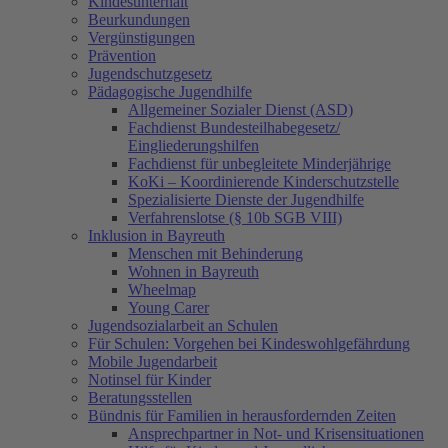
Kindesunterhalt
Beurkundungen
Vergünstigungen
Prävention
Jugendschutzgesetz
Pädagogische Jugendhilfe
Allgemeiner Sozialer Dienst (ASD)
Fachdienst Bundesteilhabegesetz/
Eingliederungshilfen
Fachdienst für unbegleitete Minderjährige
KoKi – Koordinierende Kinderschutzstelle
Spezialisierte Dienste der Jugendhilfe
Verfahrenslotse (§ 10b SGB VIII)
Inklusion in Bayreuth
Menschen mit Behinderung
Wohnen in Bayreuth
Wheelmap
Young Carer
Jugendsozialarbeit an Schulen
Für Schulen: Vorgehen bei Kindeswohlgefährdung
Mobile Jugendarbeit
Notinsel für Kinder
Beratungsstellen
Bündnis für Familien in herausfordernden Zeiten
Ansprechpartner in Not- und Krisensituationen