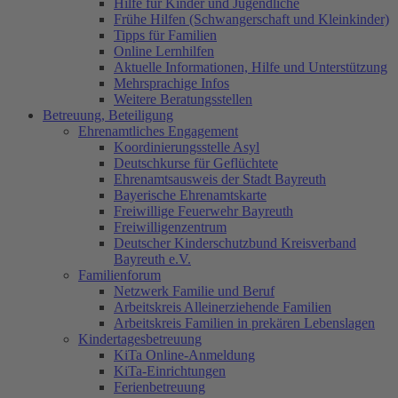
Hilfe für Kinder und Jugendliche
Frühe Hilfen (Schwangerschaft und Kleinkinder)
Tipps für Familien
Online Lernhilfen
Aktuelle Informationen, Hilfe und Unterstützung
Mehrsprachige Infos
Weitere Beratungsstellen
Betreuung, Beteiligung
Ehrenamtliches Engagement
Koordinierungsstelle Asyl
Deutschkurse für Geflüchtete
Ehrenamtsausweis der Stadt Bayreuth
Bayerische Ehrenamtskarte
Freiwillige Feuerwehr Bayreuth
Freiwilligenzentrum
Deutscher Kinderschutzbund Kreisverband
Bayreuth e.V.
Familienforum
Netzwerk Familie und Beruf
Arbeitskreis Alleinerziehende Familien
Arbeitskreis Familien in prekären Lebenslagen
Kindertagesbetreuung
KiTa Online-Anmeldung
KiTa-Einrichtungen
Ferienbetreuung