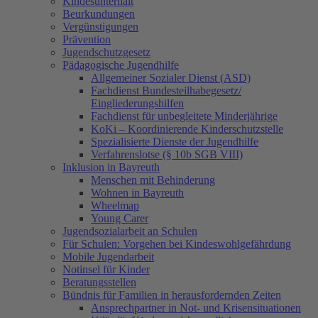
Kindesunterhalt
Beurkundungen
Vergünstigungen
Prävention
Jugendschutzgesetz
Pädagogische Jugendhilfe
Allgemeiner Sozialer Dienst (ASD)
Fachdienst Bundesteilhabegesetz/
Eingliederungshilfen
Fachdienst für unbegleitete Minderjährige
KoKi – Koordinierende Kinderschutzstelle
Spezialisierte Dienste der Jugendhilfe
Verfahrenslotse (§ 10b SGB VIII)
Inklusion in Bayreuth
Menschen mit Behinderung
Wohnen in Bayreuth
Wheelmap
Young Carer
Jugendsozialarbeit an Schulen
Für Schulen: Vorgehen bei Kindeswohlgefährdung
Mobile Jugendarbeit
Notinsel für Kinder
Beratungsstellen
Bündnis für Familien in herausfordernden Zeiten
Ansprechpartner in Not- und Krisensituationen