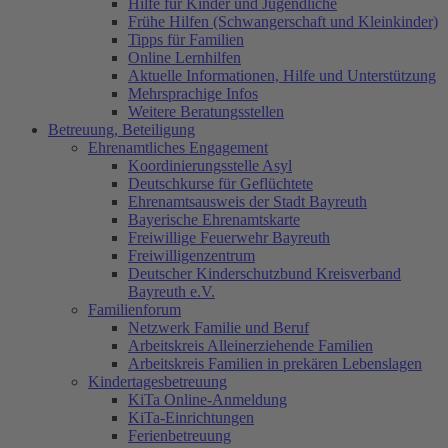
Hilfe für Kinder und Jugendliche
Frühe Hilfen (Schwangerschaft und Kleinkinder)
Tipps für Familien
Online Lernhilfen
Aktuelle Informationen, Hilfe und Unterstützung
Mehrsprachige Infos
Weitere Beratungsstellen
Betreuung, Beteiligung
Ehrenamtliches Engagement
Koordinierungsstelle Asyl
Deutschkurse für Geflüchtete
Ehrenamtsausweis der Stadt Bayreuth
Bayerische Ehrenamtskarte
Freiwillige Feuerwehr Bayreuth
Freiwilligenzentrum
Deutscher Kinderschutzbund Kreisverband
Bayreuth e.V.
Familienforum
Netzwerk Familie und Beruf
Arbeitskreis Alleinerziehende Familien
Arbeitskreis Familien in prekären Lebenslagen
Kindertagesbetreuung
KiTa Online-Anmeldung
KiTa-Einrichtungen
Ferienbetreuung