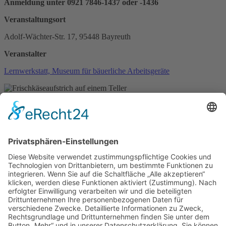
Anmeldung unter 0921 7846-1437 oder -1436
Veranstaltungsort
Adolf-Wächter-Str. 17, 95448 Bayreuth
Veranstalter
Lernwerkstatt, Museum für bäuerliche Arbeitsgeräte
(c) www.pexels.com
zurück
ICS/iCal
Newsletter abonnieren
Bayreuth Stadtplan
und
Kinderstadtplan
Impressum
Datenschutz
Erklärung zur Barrierefreiheit