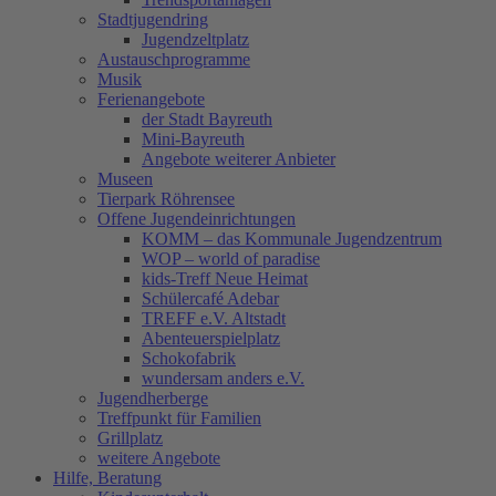
Stadtjugendring
Jugendzeltplatz
Austauschprogramme
Musik
Ferienangebote
der Stadt Bayreuth
Mini-Bayreuth
Angebote weiterer Anbieter
Museen
Tierpark Röhrensee
Offene Jugendeinrichtungen
KOMM – das Kommunale Jugendzentrum
WOP – world of paradise
kids-Treff Neue Heimat
Schülercafé Adebar
TREFF e.V. Altstadt
Abenteuerspielplatz
Schokofabrik
wundersam anders e.V.
Jugendherberge
Treffpunkt für Familien
Grillplatz
weitere Angebote
Hilfe, Beratung