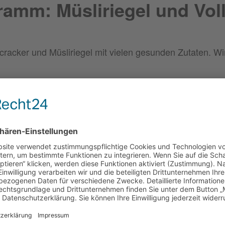
amm: Müsliriegel und Vol
ncracker und Müsliriegel mit vielen gesunden Zutaten. Wi
ßender Spielerunde ist für Kinder ab 6 Jahren vorges
hen aber nur begrenzte Plätze zur Verfügung! Bei Frag
r
-1436
Veranstalter
Bezirk Oberfranken, Lernwerkstatt