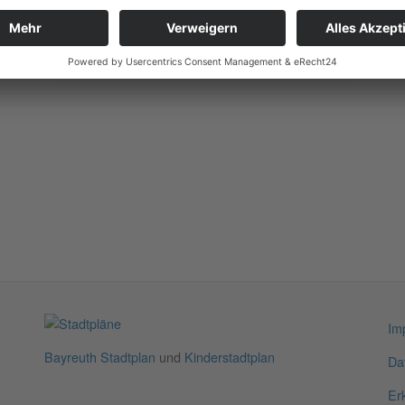
im Museum für bäuerliche
Arbeitsgeräte
Im
Bayreuth Stadtplan
und
Kinderstadtplan
Da
Erk