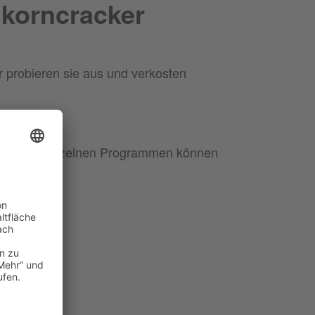
lkorncracker
r probieren sie aus und verkosten
ehen.
en zu den einzelnen Programmen können